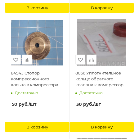
В корзину
В корзину
8494J Стопор
8056 Уплотнительное
компрессионного
кольцо обратного
кольца к компрессорам
клапана к компрессору
1207, 1210 Jas
1205, 1206, 1208, заглушки
Достаточно
Достаточно
G1/8 Jas
50
руб.
/шт
30
руб.
/шт
В корзину
В корзину