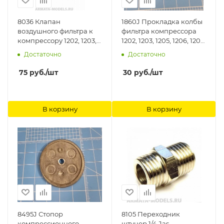
8036 Клапан
1860J Прокладка колбы
воздушного фильтра к
фильтра компрессора
компрессору 1202, 1203,
1202, 1203, 1205, 1206, 1208,
1205, 1206, 1208 Jas
1222, 1223, 1225, 1226, 1228
Достаточно
Достаточно
Jas
75
руб.
/шт
30
руб.
/шт
В корзину
В корзину
8495J Стопор
8105 Переходник
компрессионного
штуцер 1/4 Jas