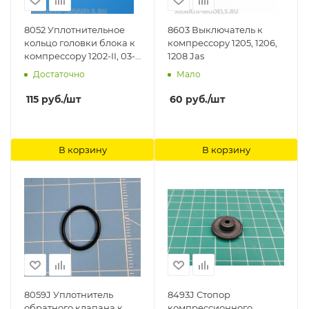
8052 Уплотнительное
8603 Выключатель к
кольцо головки блока к
компрессору 1205, 1206,
компрессору 1202-II, 03-
1208 Jas
II, 05, 1206, 1208 Jas
Достаточно
Мало
115
руб.
/шт
60
руб.
/шт
В корзину
В корзину
8059J Уплотнитель
8493J Стопор
обратного клапана к
компрессионного