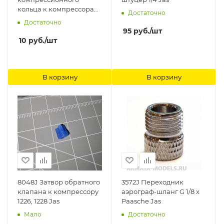
кольца к компрессорам
Достаточно
1225, 1226, 1228 Jas
Достаточно
95
руб.
/шт
10
руб.
/шт
В корзину
В корзину
8048J Затвор обратного
3572J Переходник
клапана к компрессору
аэрограф-шланг G 1/8 х
1226, 1228 Jas
Paasche Jas
Мало
Достаточно