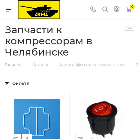
0
Запчасти к
135
компрессорам в
Челябинске
—
—
—
Главная
Каталог
Аэрографы и аксессуары к ним
З
ФИЛЬТР