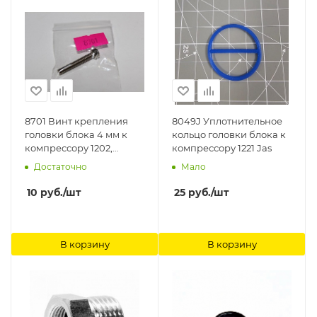
8701 Винт крепления
8049J Уплотнительное
головки блока 4 мм к
кольцо головки блока к
компрессору 1202,
компрессору 1221 Jas
1203,1205, 1206, 1208 Jas
Достаточно
Мало
10
руб.
/шт
25
руб.
/шт
В корзину
В корзину