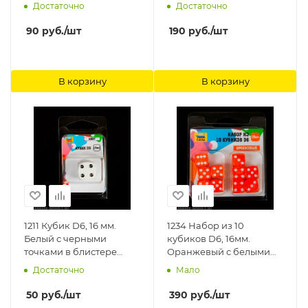
блистере Звезда
блистере Звезда
Достаточно
Достаточно
90
руб.
/шт
190
руб.
/шт
В корзину
В корзину
1211 Кубик D6, 16 мм.
1234 Набор из 10
Белый с черными
кубиков D6, 16мм.
точками в блистере
Оранжевый с белыми
Звезда
точками в блистере
Достаточно
Мало
Звезда
50
руб.
/шт
390
руб.
/шт