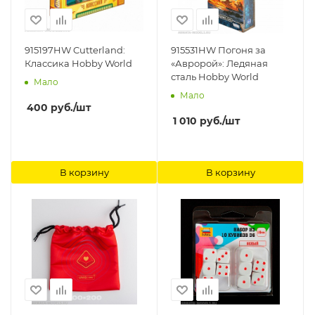
915197HW Cutterland:
915531HW Погоня за
Классика Hobby World
«Авророй»: Ледяная
сталь Hobby World
Мало
Мало
400
руб.
/шт
1 010
руб.
/шт
В корзину
В корзину