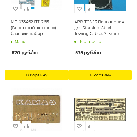
MD 035462 ПТ-76Б
ABR-TCS-13 Дополнения
(Восточный экспресс)
для Stainless Steel
базовый набор
Towing Cables ?1,3mm, 1
Микродизайн
m long для ABER
Мало
Достаточно
870
руб.
/шт
575
руб.
/шт
В корзину
В корзину