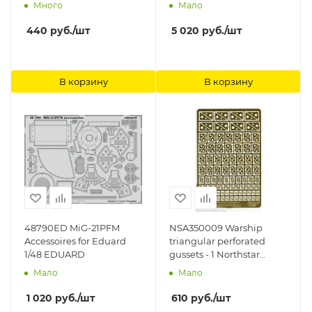
05711) FlyHawk
Много
Мало
440
руб.
/шт
5 020
руб.
/шт
В корзину
В корзину
48790ED MiG-21PFM
NSA350009 Warship
Accessoires for Eduard
triangular perforated
1/48 EDUARD
gussets - 1 Northstar
Models
Мало
Мало
1 020
руб.
/шт
610
руб.
/шт