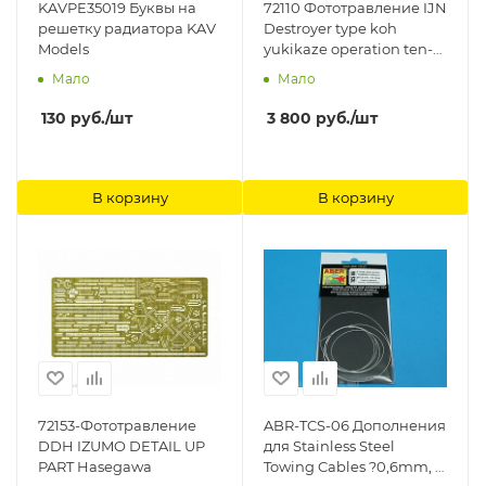
KAVPE35019 Буквы на
72110 Фототравление IJN
решетку радиатора KAV
Destroyer type koh
Models
yukikaze operation ten-
go 1945 Hasegawa
Мало
Мало
130
руб.
/шт
3 800
руб.
/шт
В корзину
В корзину
72153-Фототравление
ABR-TCS-06 Дополнения
DDH IZUMO DETAIL UP
для Stainless Steel
PART Hasegawa
Towing Cables ?0,6mm, 1