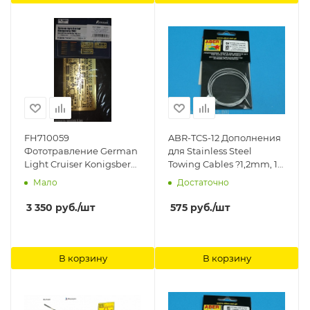
FH710059
ABR-TCS-12 Дополнения
Фототравление German
для Stainless Steel
Light Cruiser Konigsberg
Towing Cables ?1,2mm, 1
1940 PE Sheets (For
m long для ABER
Мало
Достаточно
Flyhawk FH1125) FlyHawk
3 350
руб.
/шт
575
руб.
/шт
В корзину
В корзину