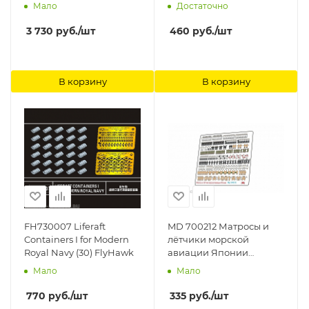
m long для ABER
Мало
Достаточно
3 730
руб.
/шт
460
руб.
/шт
В корзину
В корзину
FH730007 Liferaft
MD 700212 Матросы и
Containers I for Modern
лётчики морской
Royal Navy (30) FlyHawk
авиации Японии
Микродизайн
Мало
Мало
770
руб.
/шт
335
руб.
/шт