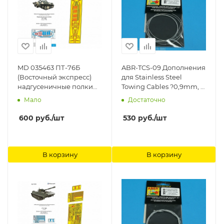
MD 035463 ПТ-76Б
ABR-TCS-09 Дополнения
(Восточный экспресс)
для Stainless Steel
надгусеничные полки
Towing Cables ?0,9mm, 1
Микродизайн
m long для ABER
Мало
Достаточно
600
руб.
/шт
530
руб.
/шт
В корзину
В корзину