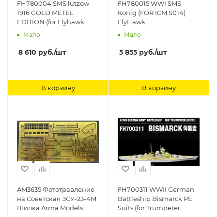
FH780004 SMS lutzow
FH780015 WWI SMS
1916 GOLD METEL
Konig (FOR ICM S014)
EDITION (for Flyhawk
FlyHawk
1301) FlyHawk
Мало
Мало
8 610
руб.
/шт
5 855
руб.
/шт
В корзину
В корзину
AM3635 Фототравление
FH700311 WWII German
на Советская ЗСУ-23-4М
Battleship Bismarck PE
Шилка Arma Models
Suits (for Trumpeter