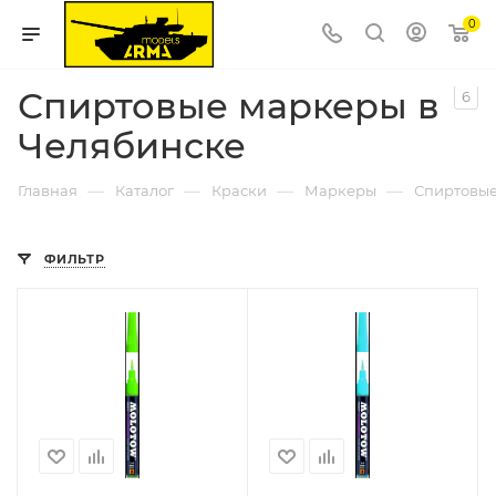
0
Спиртовые маркеры в
6
Челябинске
—
—
—
—
Главная
Каталог
Краски
Маркеры
Спиртовы
ФИЛЬТР