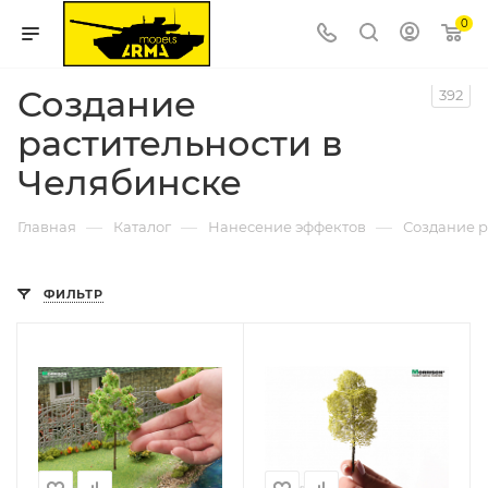
0
Создание
392
растительности в
Челябинске
—
—
—
Главная
Каталог
Нанесение эффектов
Создание р
ФИЛЬТР