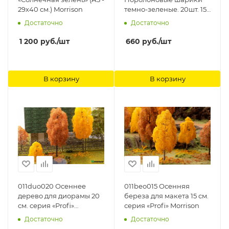
29х40 см.) Morrison
темно-зеленые. 20шт. 15-
20мм. Morrison
Достаточно
Достаточно
1 200
руб.
/шт
660
руб.
/шт
В корзину
В корзину
011duo020 Осеннее
011beo015 Осенняя
дерево для диорамы 20
береза для макета 15 см.
см. серия «Profi»
серия «Profi» Morrison
Morrison
Достаточно
Достаточно