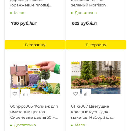
(оранжевые плоды)
зеленый Morrison
Morrison
Мало
Достаточно
730
руб.
/шт
625
руб.
/шт
В корзину
В корзину
004ppc005 Фолиаж для
011kr007 Цветущие
имитации цветов.
красные кусты для
Сиреневые цветы 50 мл.
макетов. Набор 3 шт.
Morrison
Morrison
Достаточно
Мало