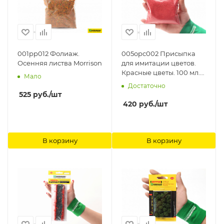
001pp012 Фолиаж.
005opc002 Присыпка
Осенняя листва Morrison
для имитации цветов.
Красные цветы. 100 мл.
Мало
Morrison
Достаточно
525
руб.
/шт
420
руб.
/шт
В корзину
В корзину