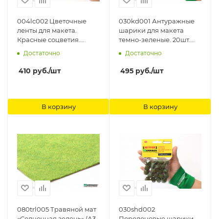
004lc002 Цветочные
030kd001 Антуражные
ленты для макета.
шарики для макета
Красные соцветия.
темно-зеленые. 20шт.
Morrison
Morrison
Достаточно
Достаточно
410
руб.
/шт
495
руб.
/шт
В корзину
В корзину
080trl005 Травяной мат
030shd002
«Солнечная зелень» (А3 -
Поролоновые шарики