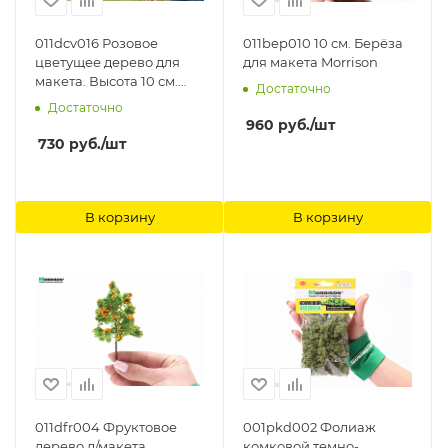
011dcv016 Розовое
011bep010 10 см. Берёза
цветущее дерево для
для макета Morrison
макета. Высота 10 см.
Достаточно
Morrison
Достаточно
960
руб.
/шт
730
руб.
/шт
В корзину
В корзину
011dfr004 Фруктовое
001pkd002 Фолиаж
дерево д/макета
комковой темно-