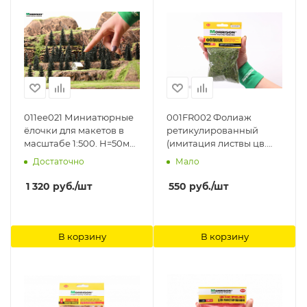
011ee021 Миниатюрные
001FR002 Фолиаж
ёлочки для макетов в
ретикулированный
масштабе 1:500. H=50мм.
(имитация листвы цв.
Набор 10 штук. Morrison
Дуб) Morrison
Достаточно
Мало
1 320
руб.
/шт
550
руб.
/шт
В корзину
В корзину