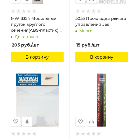
MW-3354 Модельный
5055 Прокладка рычага
пруток круглого
управления Jas
сечения(ABS-пластик) ?
Много
2.0mm*250mm 6шт
Достаточно
ManWah
205
руб.
/шт
15
руб.
/шт
В корзину
В корзину