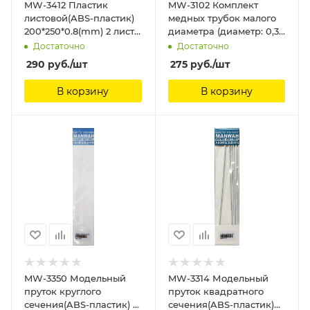
MW-3412 Пластик
MW-3102 Комплект
листовой(ABS-пластик)
медных трубок малого
200*250*0.8(mm) 2 листа
диаметра (диаметр: 0,3
ManWah
мм) (5 шт.) ManWah
Достаточно
Достаточно
290
руб.
/шт
275
руб.
/шт
В корзину
В корзину
MW-3350 Модельный
MW-3314 Модельный
пруток круглого
пруток квадратного
сечения(ABS-пластик) ?
сечения(ABS-пластик)