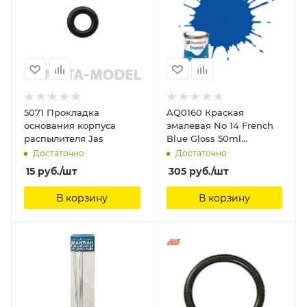
5071 Прокладка
AQ0160 Краская
основания корпуса
эмалевая No 14 French
распылителя Jas
Blue Gloss 50ml
Humbrol
Достаточно
Достаточно
15
руб.
/шт
305
руб.
/шт
В корзину
В корзину