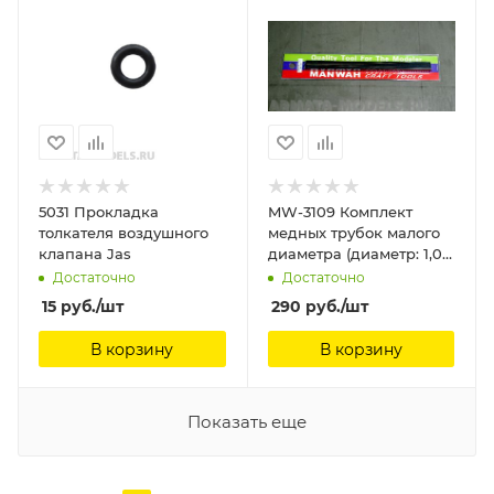
5031 Прокладка
MW-3109 Комплект
толкателя воздушного
медных трубок малого
клапана Jas
диаметра (диаметр: 1,0
мм) (5 шт.) ManWah
Достаточно
Достаточно
15
руб.
/шт
290
руб.
/шт
В корзину
В корзину
Показать еще