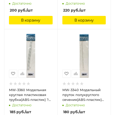
0.5mm*250mm 8шт
3.0 мм*250мм 6шт
Достаточно
Достаточно
ManWah
ManWah
200
руб.
/шт
220
руб.
/шт
В корзину
В корзину
MW-3360 Модельная
MW-3340 Модельный
круглая пластиковая
пруток полукруглого
трубка(ABS-пластик) ?
сечения(ABS-пластик)
2mm*250mm 6шт
1.0mm*250mm 8шт
Достаточно
Достаточно
ManWah
ManWah
185
руб.
/шт
180
руб.
/шт