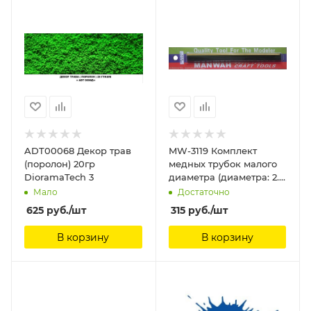
ADT00068 Декор трав
MW-3119 Комплект
(поролон) 20гр
медных трубок малого
DioramaTech 3
диаметра (диаметра: 2.0
mm) (2 пакета) ManWah
Мало
Достаточно
625
руб.
/шт
315
руб.
/шт
В корзину
В корзину