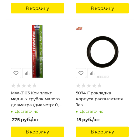
В корзину
В корзину
MW-3103 Комплект
5074 Прокладка
медных трубок малого
корпуса распылителя
диаметра (диаметр: 0,4
Jas
мм) (5 шт.) ManWah
Достаточно
Достаточно
275
руб.
/шт
15
руб.
/шт
В корзину
В корзину