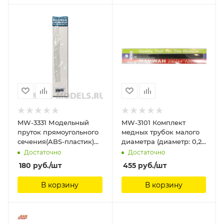
MW-3331 Модельный
MW-3101 Комплект
пруток прямоугольного
медных трубок малого
сечения(ABS-пластик)
диаметра (диаметр: 0,2
4*2*250mm 4шт
мм) (2 шт.) ManWah
Достаточно
Достаточно
ManWah
180
руб.
/шт
455
руб.
/шт
В корзину
В корзину