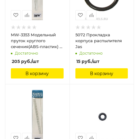
MW-3353 Модельный
5072 Прокладка
пруток круглого
корпуса распылителя
сечения(ABS-пластик) ?
Jas
1.5mm*250mm 8шт
Достаточно
Достаточно
ManWah
205
руб.
/шт
15
руб.
/шт
В корзину
В корзину