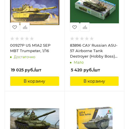
00927P US M1A2 SEP
83896 САУ Russian ASU-
MBT Trumpeter, 1/16
57 Airborne Tank
Destroyer (Hobby Boss)
Достаточно
1/35 Hobby Boss, 1/35
Мало
19 025
руб.
/шт
5 420
руб.
/шт
В корзину
В корзину