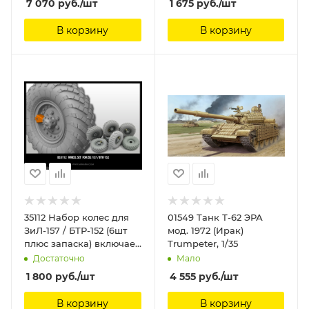
7 070
руб.
/шт
1 675
руб.
/шт
В корзину
В корзину
35112 Набор колес для
01549 Танк Т-62 ЭРА
ЗиЛ-157 / БТР-152 (6шт
мод. 1972 (Ирак)
плюс запаска) включает
Trumpeter, 1/35
фототравление для
Достаточно
Мало
моделей Трумпетер
1 800
руб.
/шт
4 555
руб.
/шт
MINIARM 1/35
В корзину
В корзину