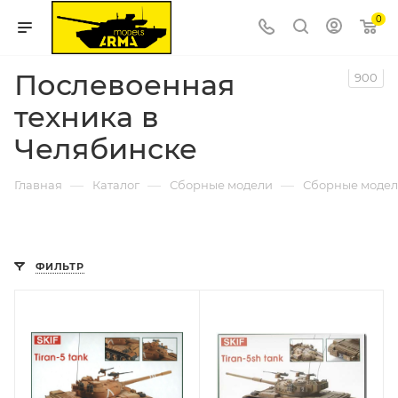
0
Послевоенная
900
техника в
Челябинске
—
—
—
Главная
Каталог
Сборные модели
Сборные модел
ФИЛЬТР