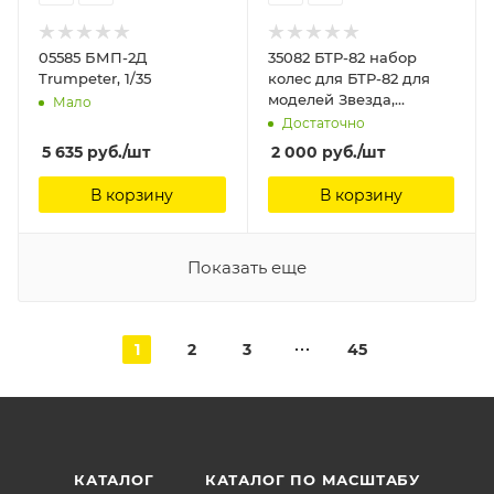
05585 БМП-2Д
35082 БТР-82 набор
Trumpeter, 1/35
колес для БТР-82 для
моделей Звезда,
Мало
Трумпетер MINIARM 1/35
Достаточно
5 635
руб.
/шт
2 000
руб.
/шт
В корзину
В корзину
Показать еще
1
2
3
45
КАТАЛОГ
КАТАЛОГ ПО МАСШТАБУ