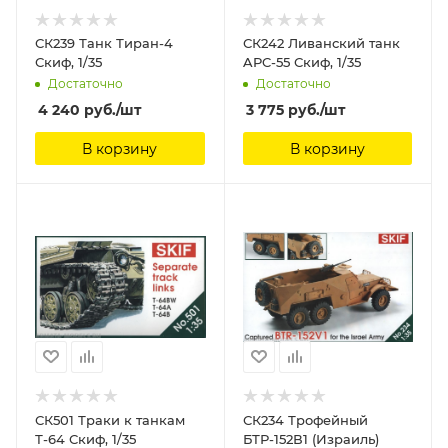
СК239 Танк Тиран-4
СК242 Ливанский танк
Скиф, 1/35
APC-55 Скиф, 1/35
Достаточно
Достаточно
4 240
руб.
/шт
3 775
руб.
/шт
В корзину
В корзину
СК501 Траки к танкам
СК234 Трофейный
Т-64 Скиф, 1/35
БТР-152В1 (Израиль)