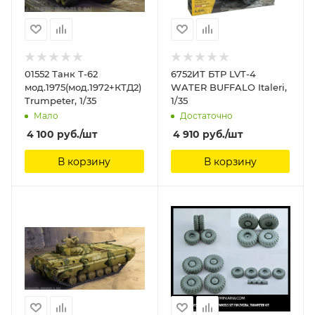
01552 Танк Т-62
6752ИТ БТР LVT-4
мод.1975(мод.1972+КТД2)
WATER BUFFALO Italeri,
Trumpeter, 1/35
1/35
Мало
Достаточно
4 100
руб.
/шт
4 910
руб.
/шт
В корзину
В корзину