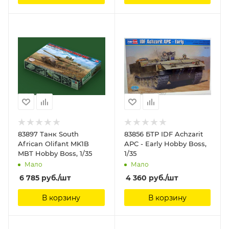
83897 Танк South
83856 БТР IDF Achzarit
African Olifant MK1B
APC - Early Hobby Boss,
MBT Hobby Boss, 1/35
1/35
Мало
Мало
6 785
руб.
/шт
4 360
руб.
/шт
В корзину
В корзину