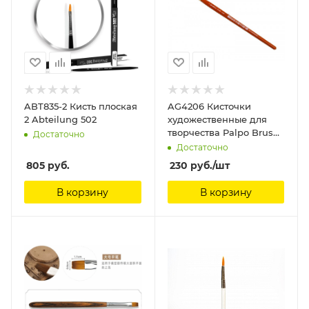
ABT835-2 Кисть плоская
AG4206 Кисточки
2 Abteilung 502
художественные для
творчества Palpo Brush
Достаточно
Size 6 Humbrol
Достаточно
805
руб.
230
руб.
/шт
В корзину
В корзину