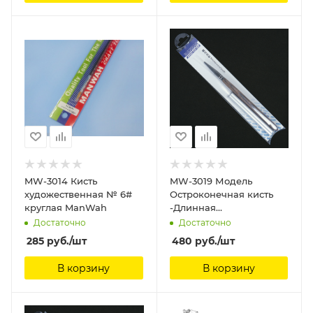
MW-3014 Кисть
MW-3019 Модель
художественная № 6#
Остроконечная кисть
круглая ManWah
-Длинная
(волокно+соболиный
Достаточно
Достаточно
волос, шест из
285
руб.
/шт
480
руб.
/шт
сандалового дерева)
ManWah
В корзину
В корзину