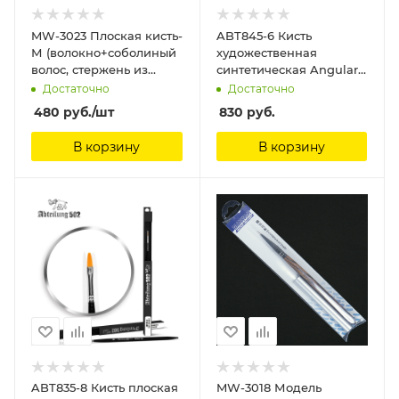
MW-3023 Плоская кисть-
ABT845-6 Кисть
М (волокно+соболиный
художественная
волос, стержень из
синтетическая Angular
сандалового дерева)
Brush 6 Abteilung 502
Достаточно
Достаточно
ManWah
480
руб.
/шт
830
руб.
В корзину
В корзину
ABT835-8 Кисть плоская
MW-3018 Модель