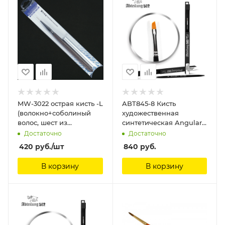
MW-3022 острая кисть -L
ABT845-8 Кисть
(волокно+соболиный
художественная
волос, шест из
синтетическая Angular
сандалового дерева)
Brush 8 Abteilung 502
Достаточно
Достаточно
ManWah
420
руб.
/шт
840
руб.
В корзину
В корзину