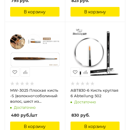
795
руб.
825
руб.
В корзину
В корзину
MW-3025 Плоская кисть
ABT830-6 Кисть круглая
-S (волокно+соболиный
6 Abteilung 502
волос, шест из
Достаточно
сандалового дерева)
Достаточно
ManWah
480
руб.
/шт
830
руб.
В корзину
В корзину