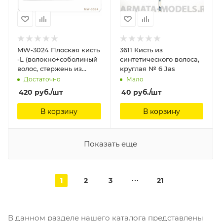
MW-3024 Плоская кисть
3611 Кисть из
-L (волокно+соболиный
синтетического волоса,
волос, стержень из
круглая № 6 Jas
сандалового дерева)
Достаточно
Мало
ManWah
420
руб.
/шт
40
руб.
/шт
В корзину
В корзину
Показать еще
1
2
3
21
В данном разделе нашего каталога представлены