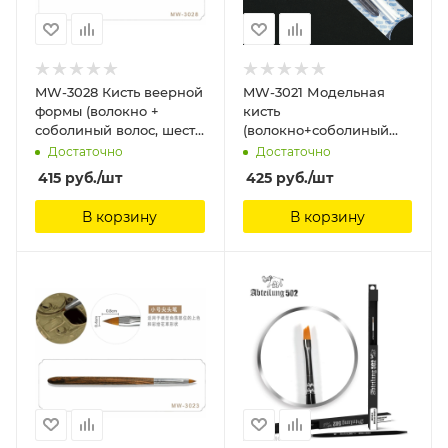
MW-3028 Кисть веерной
MW-3021 Модельная
формы (волокно +
кисть
соболиный волос, шест
(волокно+соболиный
из сандалового дерева)
волос, шест из
Достаточно
Достаточно
ManWah
сандалового дерева)
415
руб.
/шт
425
руб.
/шт
ManWah
В корзину
В корзину