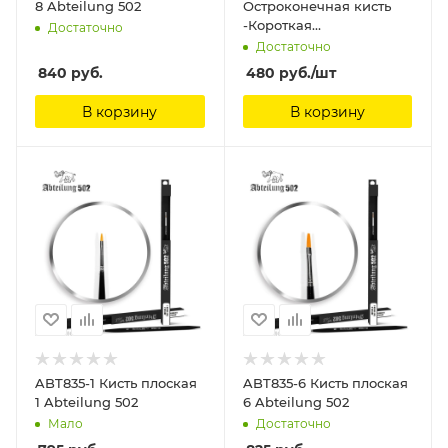
8 Abteilung 502
Остроконечная кисть
-Короткая
Достаточно
(Волокно+соболиный
Достаточно
волос, шест из
840
руб.
480
руб.
/шт
сандалового дерева)
ManWah
В корзину
В корзину
ABT835-1 Кисть плоская
ABT835-6 Кисть плоская
1 Abteilung 502
6 Abteilung 502
Мало
Достаточно