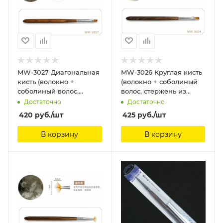
MW-3027 Диагональная
MW-3026 Круглая кисть
кисть (волокно +
(волокно + соболиный
соболиный волос,
волос, стержень из
стержень из
сандалового дерева)
Достаточно
Достаточно
сандалового дерева)
ManWah
420
руб.
/шт
425
руб.
/шт
ManWah
В корзину
В корзину