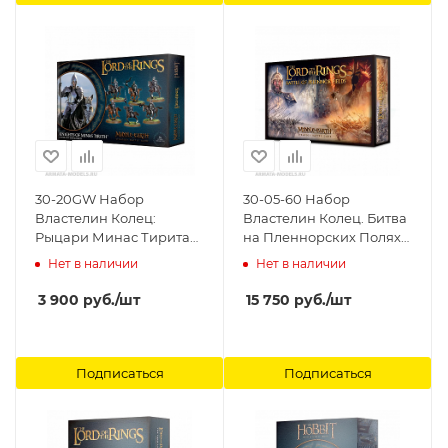
30-20GW Набор
30-05-60 Набор
Властелин Колец:
Властелин Колец. Битва
Рыцари Минас Тирита
на Пленнорских Полях
(Knights of Minas Tirith)
(LotR: Battle of Pelennor
Нет в наличии
Нет в наличии
Games Workshop
Fields) Games Workshop
3 900
руб.
/шт
15 750
руб.
/шт
Подписаться
Подписаться