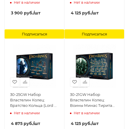
Глашатаи (King of the
(Easterling Warriors)
Нет в наличии
Нет в наличии
Dead & Heralds) Games
Games Workshop
Workshop
3 900
руб.
/шт
4 125
руб.
/шт
Подписаться
Подписаться
30-25GW Набор
30-21GW Набор
Властелин Колец:
Властелин Колец:
Братство Кольца (Lord Of
Воины Минас Тирита
The Rings: Fellowship Of
(Warriors of Minas Tirith)
Нет в наличии
Нет в наличии
The Ring) Games
Games Workshop
Workshop
4 875
руб.
/шт
4 125
руб.
/шт