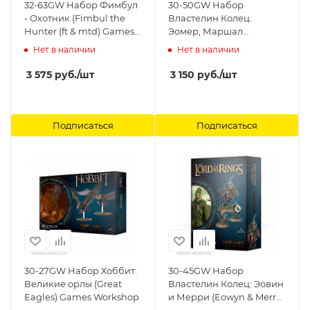
32-63GW Набор Фимбул
30-50GW Набор
- Охотник (Fimbul the
Властелин Колец.
Hunter (ft & mtd) Games
Эомер, Маршал
Workshop
Риддермарка (Eomer,
Нет в наличии
Нет в наличии
Marshal of the
Riddermark) Games
3 575
руб.
/шт
3 150
руб.
/шт
Workshop
Подписаться
Подписаться
30-27GW Набор Хоббит:
30-45GW Набор
Великие орлы (Great
Властелин Колец: Эовин
Eagles) Games Workshop
и Мерри (Eowyn & Merry)