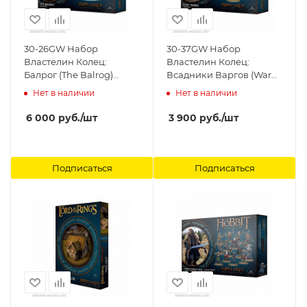
30-26GW Набор
30-37GW Набор
Властелин Колец:
Властелин Колец:
Балрог (The Balrog)
Всадники Варгов (Warg
Games Workshop
Riders) Games Workshop
Нет в наличии
Нет в наличии
6 000
руб.
/шт
3 900
руб.
/шт
Подписаться
Подписаться