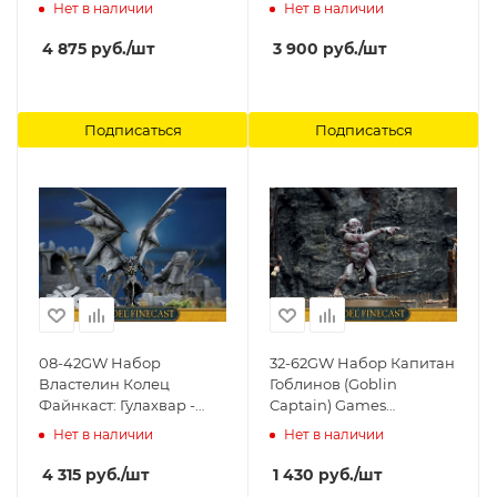
Games Workshop
Нет в наличии
Нет в наличии
4 875
руб.
/шт
3 900
руб.
/шт
Подписаться
Подписаться
08-42GW Набор
32-62GW Набор Капитан
Властелин Колец
Гоблинов (Goblin
Файнкаст: Гулахвар -
Captain) Games
Ужас Арнора. (Gulahvar
Workshop
Нет в наличии
Нет в наличии
The Terror of Arnor)
Games Workshop
4 315
руб.
/шт
1 430
руб.
/шт