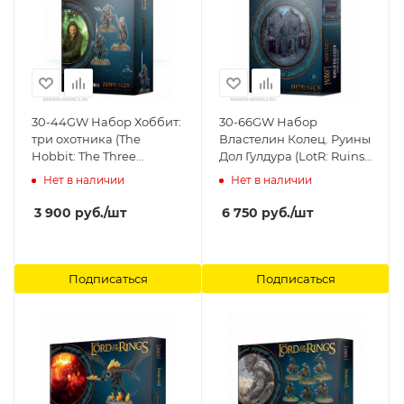
30-44GW Набор Хоббит:
30-66GW Набор
три охотника (The
Властелин Колец. Руины
Hobbit: The Three
Дол Гулдура (LotR: Ruins
Hunters) Games
of Dol Guldur) Games
Нет в наличии
Нет в наличии
Workshop
Workshop
3 900
руб.
/шт
6 750
руб.
/шт
Подписаться
Подписаться