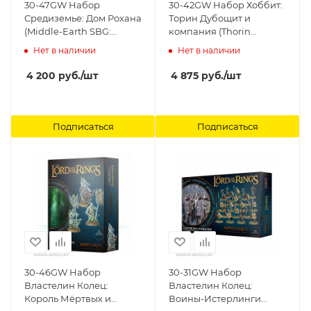
30-47GW Набор
30-42GW Набор Хоббит:
Средиземье: Дом Рохана
Торин Дубощит и
(Middle-Earth SBG:
компания (Thorin
Rohan House) Games
Oakenshield & Company)
Нет в наличии
Нет в наличии
Workshop
Games Workshop
4 200
руб.
/шт
4 875
руб.
/шт
Подписаться
Подписаться
30-46GW Набор
30-31GW Набор
Властелин Колец:
Властелин Колец:
Король Мёртвых и
Воины-Истерлинги