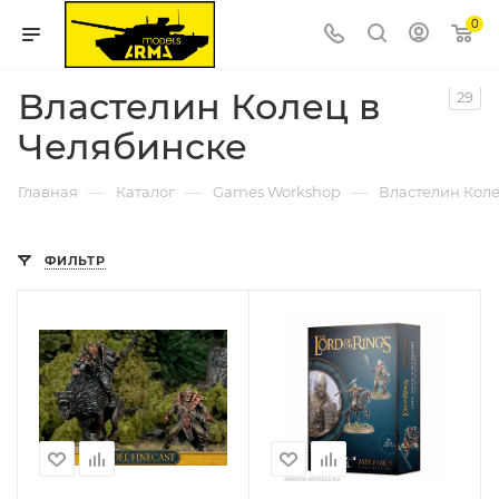
0
Властелин Колец в
29
Челябинске
—
—
—
Главная
Каталог
Games Workshop
Властелин Кол
ФИЛЬТР