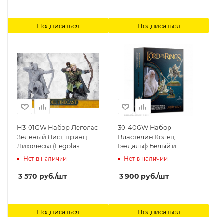
Подписаться
Подписаться
H3-01GW Набор Леголас
30-40GW Набор
Зеленый Лист, принц
Властелин Колец:
Лихолесья (Legolas
Гэндальф Белый и
Greenleaf Prince of
Перегрин Тук (Gandalf
Нет в наличии
Нет в наличии
Mirkwood) Games
the White and Peregrin
Workshop
Took) Games Workshop
3 570
руб.
/шт
3 900
руб.
/шт
Подписаться
Подписаться