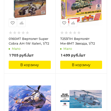
0160ИТ Вертолет Super
7253ПН Вертолёт
Cobra AH-1W Italeri, 1/72
Ми-8МТ Звезда, 1/72
Мало
Мало
1 705
руб.
/шт
1 499
руб.
/шт
В корзину
В корзину