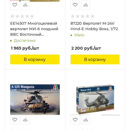
ЕЕ14507 Многоцелевой
87220 Вертолет M-24V
вертолет МИ-6 поздний
Hind-E Hobby Boss, 1/72
ВВС Восточный
Мало
экспресс, 1/144
Достаточно
1 965
руб.
/шт
2 200
руб.
/шт
В корзину
В корзину