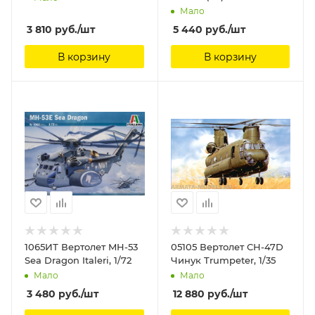
HAWK 'Naha Air Rescue
Мало
40th ANNIVERSARY'
3 810
руб.
/шт
5 440
руб.
/шт
Hasegawa, 1/72
В корзину
В корзину
1065ИТ Вертолет MH-53
05105 Вертолет СН-47D
Sea Dragon Italeri, 1/72
Чинук Trumpeter, 1/35
Мало
Мало
3 480
руб.
/шт
12 880
руб.
/шт