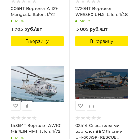
006ИТ Вертолет A-129
2720ИТ Вертолет
Mangusta Italeri, 1/72
WESSEX UH.5 Italeri, 1/48
Мало
Мало
1 705
руб.
/шт
5 805
руб.
/шт
В корзину
В корзину
1486ИТ Вертолет AW101
02414-Cпасательный
MERLIN HM1 Italeri, 1/72
вертолет ВВС Японии
UH-60J(SP) RESCUE
Мало