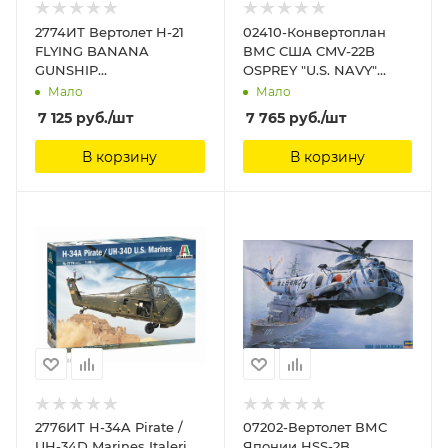
2774ИТ Вертолет H-21
02410-Конвертоплан
FLYING BANANA
ВМС США CMV-22B
GUNSHIP
OSPREY "U.S. NAVY"
(10013160/300421/0255806,
(Limited Edition)
Мало
Мало
ИТАЛИЯ ) Italeri, 1/48
Hasegawa, 1/72
7 125
руб.
/шт
7 765
руб.
/шт
В корзину
В корзину
2776ИТ H-34A Pirate /
07202-Вертолет ВМС
UH-34D Marines Italeri,
Японии HSS-2B