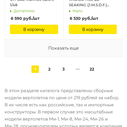
1/48
SEAKING (J.M.S.D.F.)
Hasegawa, 1/48
Достаточно
Мало
6 590
руб.
/шт
6 530
руб.
/шт
В корзину
В корзину
Показать еще
1
2
3
22
В этом разделе каталога представлены сборные
модели вертолетов по цене от 219 рублей за набор.
В их числе есть как российские, так и импортные
конструкторы. В первом случае это масштабные
модели вертолетов Ми-1, Ми-8, Ми-24, Ми-26 и
Ми-28, производителем которых является компания